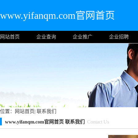
www.yifanqm.com官网首页
网站首页
企业查询
企业推广
企业招聘
位置：
网站首页
|
联系我们
www.yifanqm.com官网首页 联系我们
Contact Us